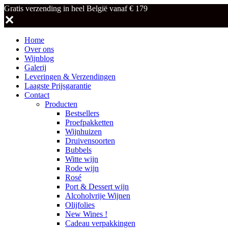
Gratis verzending in heel België vanaf € 179
✕
Home
Over ons
Wijnblog
Galerij
Leveringen & Verzendingen
Laagste Prijsgarantie
Contact
Producten
Bestsellers
Proefpakketten
Wijnhuizen
Druivensoorten
Bubbels
Witte wijn
Rode wijn
Rosé
Port & Dessert wijn
Alcoholvrije Wijnen
Olijfolies
New Wines !
Cadeau verpakkingen