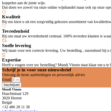
koppelen aan de juiste wijn.
Dat doen we zowel via onze online wijnhandel maar ook op onze open
Kwaliteit
Bij ons kiest u uit een zorgvuldig gekozen assortiment van kwaliteits
Tevredenheid
Bij ons staat uw tevredenheid centraal. 100% tevreden klanten is waa
Snelle levering
Wij staan voor een correcte levering. Uw bestelling , razendsnel bij u 
Expertise
Heeft u vragen over uw bestelling? Mundi Vinum staat klaar om u te h
Schrijf je in voor onze nieuwsbrief
Ontvang de beste aanbiedingen en persoonlijk advies
Email
Inschrijven
Mundi Vinum
Haachtstraat 129
3020 Herent
België
+32 486 28 11 38