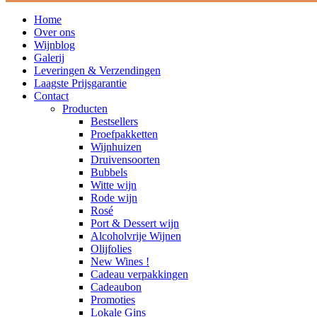
Home
Over ons
Wijnblog
Galerij
Leveringen & Verzendingen
Laagste Prijsgarantie
Contact
Producten
Bestsellers
Proefpakketten
Wijnhuizen
Druivensoorten
Bubbels
Witte wijn
Rode wijn
Rosé
Port & Dessert wijn
Alcoholvrije Wijnen
Olijfolies
New Wines !
Cadeau verpakkingen
Cadeaubon
Promoties
Lokale Gins