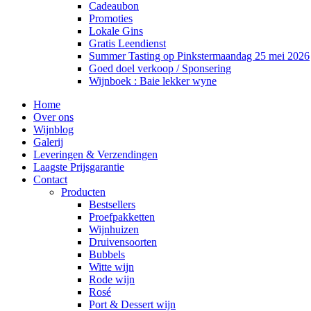
Cadeaubon
Promoties
Lokale Gins
Gratis Leendienst
Summer Tasting op Pinkstermaandag 25 mei 2026
Goed doel verkoop / Sponsering
Wijnboek : Baie lekker wyne
Home
Over ons
Wijnblog
Galerij
Leveringen & Verzendingen
Laagste Prijsgarantie
Contact
Producten
Bestsellers
Proefpakketten
Wijnhuizen
Druivensoorten
Bubbels
Witte wijn
Rode wijn
Rosé
Port & Dessert wijn