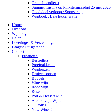
Gratis Leendienst
Summer Tasting op Pinkstermaandag 25 mei 2026
Goed doel verkoop / Sponsering
Wijnboek : Baie lekker wyne
Home
Over ons
Wijnblog
Galerij
Leveringen & Verzendingen
Laagste Prijsgarantie
Contact
Producten
Bestsellers
Proefpakketten
Wijnhuizen
Druivensoorten
Bubbels
Witte wijn
Rode wijn
Rosé
Port & Dessert wijn
Alcoholvrije Wijnen
Olijfolies
New Wines !