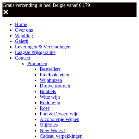
Gratis verzending in heel België vanaf € 179
✕
Home
Over ons
Wijnblog
Galerij
Leveringen & Verzendingen
Laagste Prijsgarantie
Contact
Producten
Bestsellers
Proefpakketten
Wijnhuizen
Druivensoorten
Bubbels
Witte wijn
Rode wijn
Rosé
Port & Dessert wijn
Alcoholvrije Wijnen
Olijfolies
New Wines !
Cadeau verpakkingen