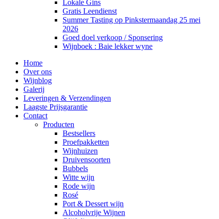
Lokale Gins
Gratis Leendienst
Summer Tasting op Pinkstermaandag 25 mei
2026
Goed doel verkoop / Sponsering
Wijnboek : Baie lekker wyne
Home
Over ons
Wijnblog
Galerij
Leveringen & Verzendingen
Laagste Prijsgarantie
Contact
Producten
Bestsellers
Proefpakketten
Wijnhuizen
Druivensoorten
Bubbels
Witte wijn
Rode wijn
Rosé
Port & Dessert wijn
Alcoholvrije Wijnen