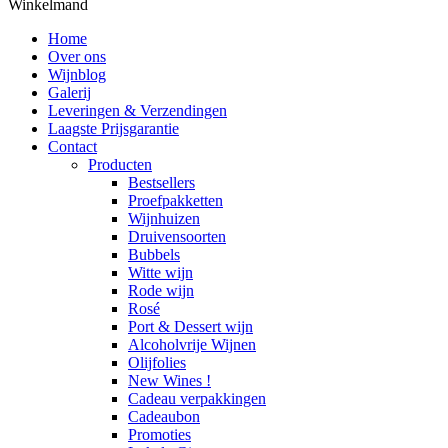
Winkelmand
Home
Over ons
Wijnblog
Galerij
Leveringen & Verzendingen
Laagste Prijsgarantie
Contact
Producten
Bestsellers
Proefpakketten
Wijnhuizen
Druivensoorten
Bubbels
Witte wijn
Rode wijn
Rosé
Port & Dessert wijn
Alcoholvrije Wijnen
Olijfolies
New Wines !
Cadeau verpakkingen
Cadeaubon
Promoties