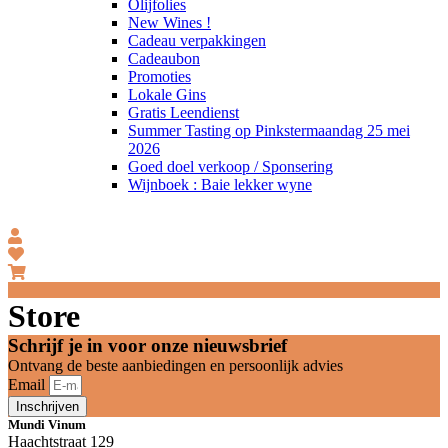
Olijfolies
New Wines !
Cadeau verpakkingen
Cadeaubon
Promoties
Lokale Gins
Gratis Leendienst
Summer Tasting op Pinkstermaandag 25 mei
2026
Goed doel verkoop / Sponsering
Wijnboek : Baie lekker wyne
Store
Schrijf je in voor onze nieuwsbrief
Ontvang de beste aanbiedingen en persoonlijk advies
Email
Inschrijven
Mundi Vinum
Haachtstraat 129