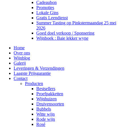
Cadeaubon
Promoties
Lokale Gins
Gratis Leendienst
Summer Tasting op Pinkstermaandag 25 mei
2026
Goed doel verkoop / Sponsering
Wijnboek : Baie lekker wyne
Home
Over ons
Wijnblog
Galerij
Leveringen & Verzendingen
Laagste Prijsgarantie
Contact
Producten
Bestsellers
Proefpakketten
Wijnhuizen
Druivensoorten
Bubbels
Witte wijn
Rode wijn
Rosé