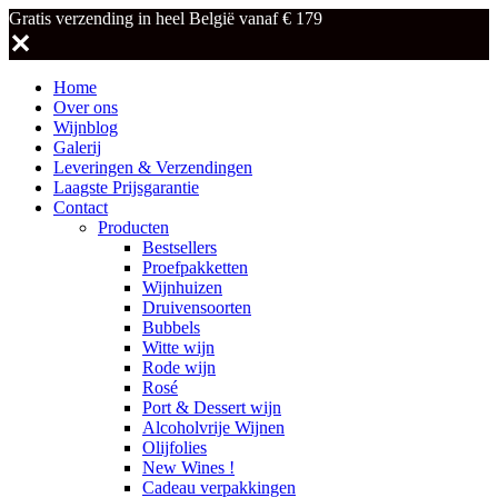
Gratis verzending in heel België vanaf € 179
✕
Home
Over ons
Wijnblog
Galerij
Leveringen & Verzendingen
Laagste Prijsgarantie
Contact
Producten
Bestsellers
Proefpakketten
Wijnhuizen
Druivensoorten
Bubbels
Witte wijn
Rode wijn
Rosé
Port & Dessert wijn
Alcoholvrije Wijnen
Olijfolies
New Wines !
Cadeau verpakkingen