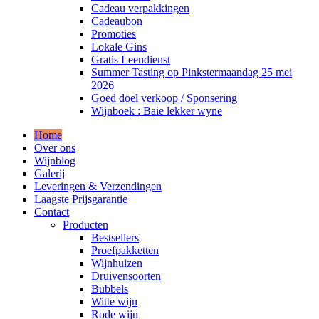
Cadeau verpakkingen
Cadeaubon
Promoties
Lokale Gins
Gratis Leendienst
Summer Tasting op Pinkstermaandag 25 mei
2026
Goed doel verkoop / Sponsering
Wijnboek : Baie lekker wyne
Home
Over ons
Wijnblog
Galerij
Leveringen & Verzendingen
Laagste Prijsgarantie
Contact
Producten
Bestsellers
Proefpakketten
Wijnhuizen
Druivensoorten
Bubbels
Witte wijn
Rode wijn