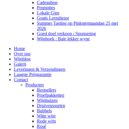
Cadeaubon
Promoties
Lokale Gins
Gratis Leendienst
Summer Tasting op Pinkstermaandag 25 mei
2026
Goed doel verkoop / Sponsering
Wijnboek : Baie lekker wyne
Home
Over ons
Wijnblog
Galerij
Leveringen & Verzendingen
Laagste Prijsgarantie
Contact
Producten
Bestsellers
Proefpakketten
Wijnhuizen
Druivensoorten
Bubbels
Witte wijn
Rode wijn
Rosé