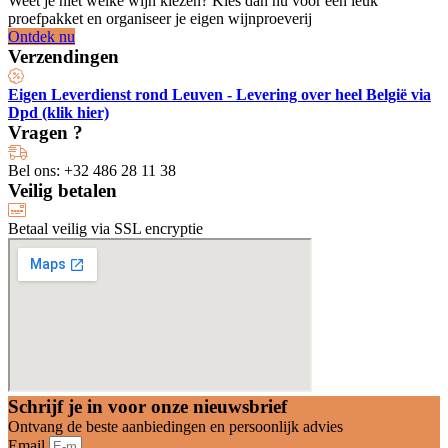
Weet je niet welke wijn kiezen? Kies dan nu voor een leuk
proefpakket en organiseer je eigen wijnproeverij
Ontdek nu
Verzendingen
Eigen Leverdienst rond Leuven - Levering over heel België via
Dpd
(klik hier)
Vragen ?
Bel ons​: +32 486 28 11 38
Veilig betalen
Betaal veilig via SSL encryptie
Schrijf je in voor onze nieuwsbrief
Ontvang de beste aanbiedingen en persoonlijk advies
Email