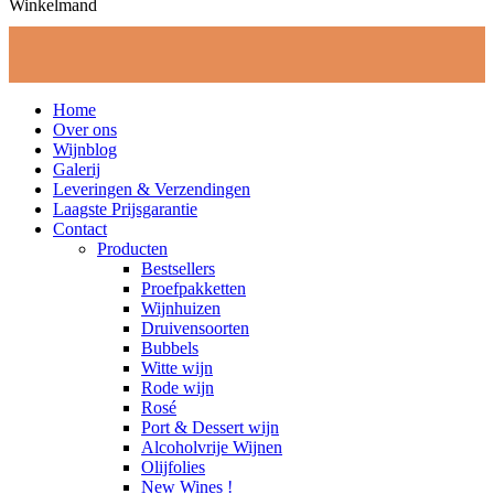
Winkelmand
Home
Over ons
Wijnblog
Galerij
Leveringen & Verzendingen
Laagste Prijsgarantie
Contact
Producten
Bestsellers
Proefpakketten
Wijnhuizen
Druivensoorten
Bubbels
Witte wijn
Rode wijn
Rosé
Port & Dessert wijn
Alcoholvrije Wijnen
Olijfolies
New Wines !