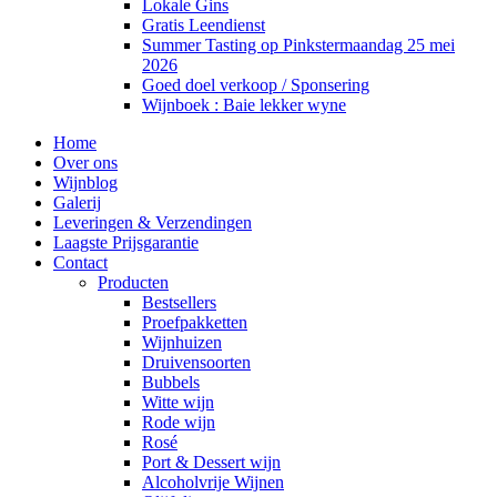
Lokale Gins
Gratis Leendienst
Summer Tasting op Pinkstermaandag 25 mei
2026
Goed doel verkoop / Sponsering
Wijnboek : Baie lekker wyne
Home
Over ons
Wijnblog
Galerij
Leveringen & Verzendingen
Laagste Prijsgarantie
Contact
Producten
Bestsellers
Proefpakketten
Wijnhuizen
Druivensoorten
Bubbels
Witte wijn
Rode wijn
Rosé
Port & Dessert wijn
Alcoholvrije Wijnen