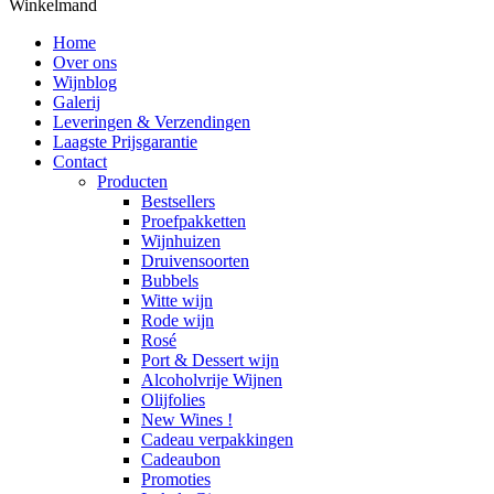
Winkelmand
Home
Over ons
Wijnblog
Galerij
Leveringen & Verzendingen
Laagste Prijsgarantie
Contact
Producten
Bestsellers
Proefpakketten
Wijnhuizen
Druivensoorten
Bubbels
Witte wijn
Rode wijn
Rosé
Port & Dessert wijn
Alcoholvrije Wijnen
Olijfolies
New Wines !
Cadeau verpakkingen
Cadeaubon
Promoties