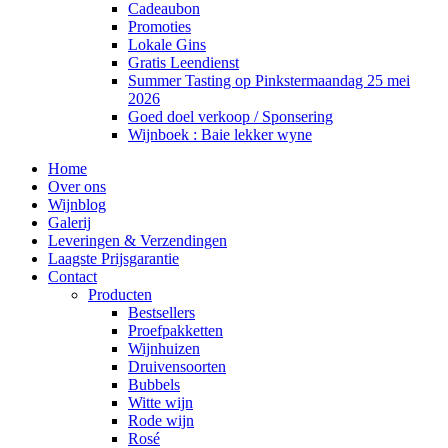
Cadeaubon
Promoties
Lokale Gins
Gratis Leendienst
Summer Tasting op Pinkstermaandag 25 mei
2026
Goed doel verkoop / Sponsering
Wijnboek : Baie lekker wyne
Home
Over ons
Wijnblog
Galerij
Leveringen & Verzendingen
Laagste Prijsgarantie
Contact
Producten
Bestsellers
Proefpakketten
Wijnhuizen
Druivensoorten
Bubbels
Witte wijn
Rode wijn
Rosé