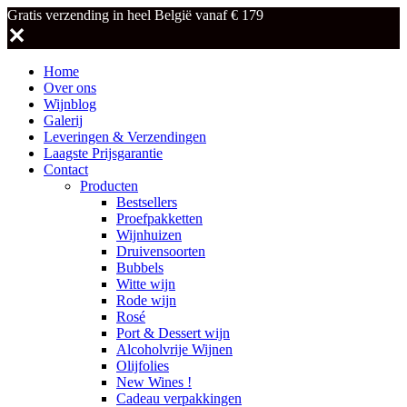
Gratis verzending in heel België vanaf € 179
✕
Home
Over ons
Wijnblog
Galerij
Leveringen & Verzendingen
Laagste Prijsgarantie
Contact
Producten
Bestsellers
Proefpakketten
Wijnhuizen
Druivensoorten
Bubbels
Witte wijn
Rode wijn
Rosé
Port & Dessert wijn
Alcoholvrije Wijnen
Olijfolies
New Wines !
Cadeau verpakkingen