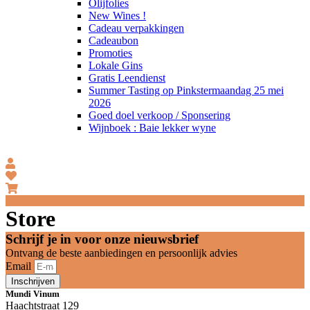
Olijfolies
New Wines !
Cadeau verpakkingen
Cadeaubon
Promoties
Lokale Gins
Gratis Leendienst
Summer Tasting op Pinkstermaandag 25 mei
2026
Goed doel verkoop / Sponsering
Wijnboek : Baie lekker wyne
Store
Schrijf je in voor onze nieuwsbrief
Ontvang de beste aanbiedingen en persoonlijk advies
Email
Inschrijven
Mundi Vinum
Haachtstraat 129